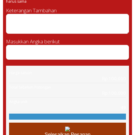
harus sama
Keterangan Tambahan
Masukkan Angka berikut
Harga satuan
Rp.100,000
Total Sebelum Potongan
Rp.100,000
Angka unik
49
Selesaikan Pesanan