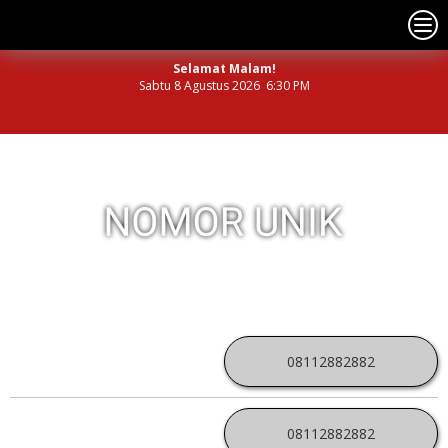
Selamat Malam!
Sabtu 8 Agustus 2026 6:30 PM
NOMOR PERDANA UNIK INDONESIA
08112882882
08112882882