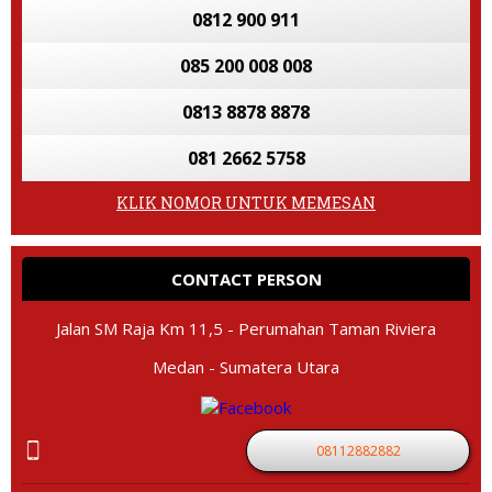
0812 900 911
085 200 008 008
0813 8878 8878
081 2662 5758
KLIK NOMOR UNTUK MEMESAN
CONTACT PERSON
Jalan SM Raja Km 11,5 - Perumahan Taman Riviera
Medan - Sumatera Utara
08112882882