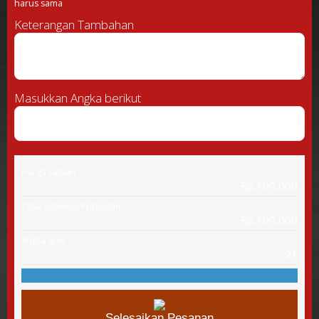
harus sama
Keterangan Tambahan
Masukkan Angka berikut
Harga satuan
Rp.100,000
Total Sebelum Potongan
Rp.100,000
Angka unik
21
Selesaikan Pesanan