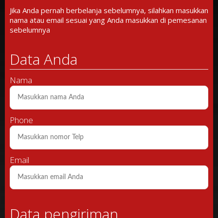
Jika Anda pernah berbelanja sebelumnya, silahkan masukkan
nama atau email sesuai yang Anda masukkan di pemesanan
sebelumnya
Data Anda
Nama
Phone
Email
Data pengiriman