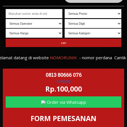
mat datang di website
NOMORUNIK
- nomor
perdana
C
antik
dan
0813 80666 076
Simpati
Rp.100,000
Order via Whatsapp
FORM PEMESANAN