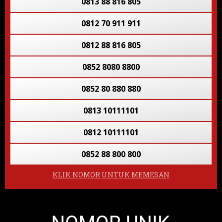
0813 88 816 805
085 200 008 008
0812 70 911 911
0813 8878 8878
0812 88 816 805
081 2662 5758
0852 8080 8800
0852 80 880 880
0813 10111101
0812 10111101
0852 88 800 800
KLIK NOMOR UNTUK MEMESAN
08139 805 8055
0852 8088 8808
0813 7677 7767