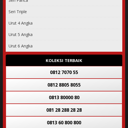
Seri Panca
085 200 008 008
Seri Triple
0813 8878 8878
Urut 4 Angka
081 2662 5758
Urut 5 Angka
Urut 6 Angka
0812 2882 2882
0812 80 1168
KOLEKSI TERBAIK
0812 7070 55
0812 8805 8055
0813 80000 80
081 28 288 28 28
0813 60 800 800