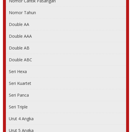
Nomor Cantik Pasangan
Nomor Tahun
081 28 288 28 28
Double AA
0813 60 800 800
Double AAA
0812 5555 8080
Double AB
0812 90 909 909
Double ABC
0813 70 900 900
Seri Hexa
085 62222226
Seri Kuartet
0812 900 911
Seri Panca
085 200 008 008
Seri Triple
0813 8878 8878
Urut 4 Angka
081 2662 5758
Urut 5 Angka