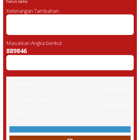
harus sama
Keterangan Tambahan
Masukkan Angka berikut
889846
Harga satuan
Rp.400,000
Total Sebelum Potongan
Rp.400,000
Angka unik
47