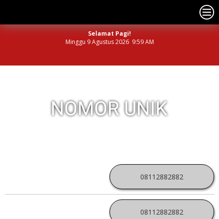
Selamat Pagi!
Minggu 9 Agustus 2026 9:59 AM
NOMOR PERDANA UNIK INDONESIA
08112882882
08112882882