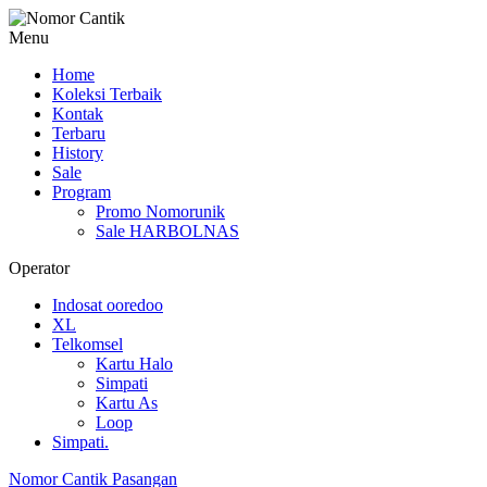
Menu
Home
Koleksi Terbaik
Kontak
Terbaru
History
Sale
Program
Promo Nomorunik
Sale HARBOLNAS
Operator
Indosat ooredoo
XL
Telkomsel
Kartu Halo
Simpati
Kartu As
Loop
Simpati.
Nomor Cantik Pasangan