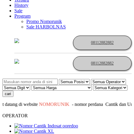
History
Sale
Program
Promo Nomorunik
Sale HARBOLNAS
08112882882
08112882882
datang di website
NOMORUNIK
- nomor
perdana
C
antik
dan Unik 
OPERATOR