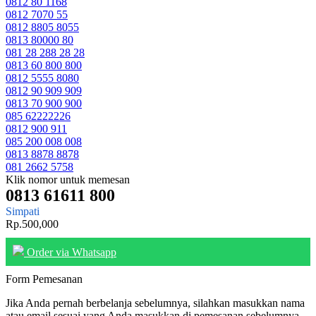
0812 80 1168
0812 7070 55
0812 8805 8055
0813 80000 80
081 28 288 28 28
0813 60 800 800
0812 5555 8080
0812 90 909 909
0813 70 900 900
085 62222226
0812 900 911
085 200 008 008
0813 8878 8878
081 2662 5758
Klik nomor untuk memesan
0813 61611 800
Simpati
Rp.500,000
Order via Whatsapp
Form Pemesanan
Jika Anda pernah berbelanja sebelumnya, silahkan masukkan nama
atau email sesuai yang Anda masukkan di pemesanan sebelumnya