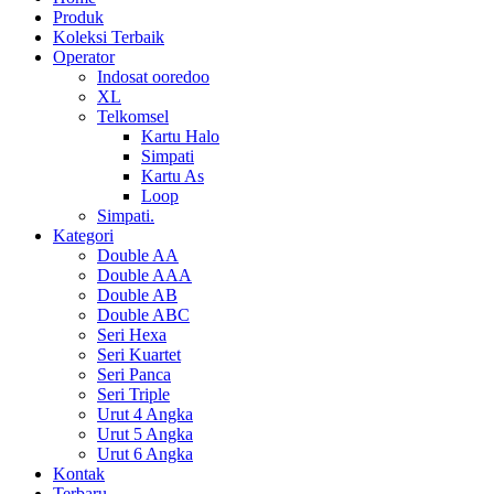
Produk
Koleksi Terbaik
Operator
Indosat ooredoo
XL
Telkomsel
Kartu Halo
Simpati
Kartu As
Loop
Simpati.
Kategori
Double AA
Double AAA
Double AB
Double ABC
Seri Hexa
Seri Kuartet
Seri Panca
Seri Triple
Urut 4 Angka
Urut 5 Angka
Urut 6 Angka
Kontak
Terbaru