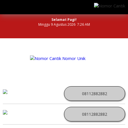
Selamat Pagi!
Minggu 9 Agustus 2026 7:26 AM
NOMOR PERDANA UNIK INDONESIA
08112882882
08112882882