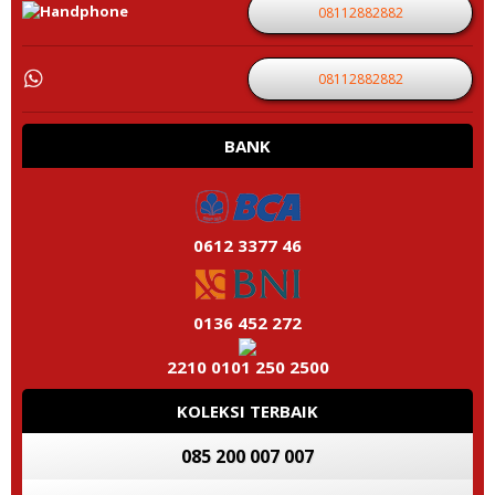
08112882882
08112882882
BANK
0612 3377 46
0136 452 272
2210 0101 250 2500
KOLEKSI TERBAIK
085 200 007 007