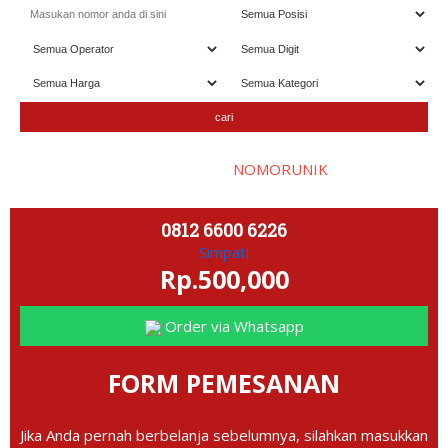
Selamat datang di website
NOMORUNIK
- nomor
perdana
C
0812 6600 6226
Simpati
Rp.500,000
Order via Whatsapp
FORM PEMESANAN
Jika Anda pernah berbelanja sebelumnya, silahkan masukkan