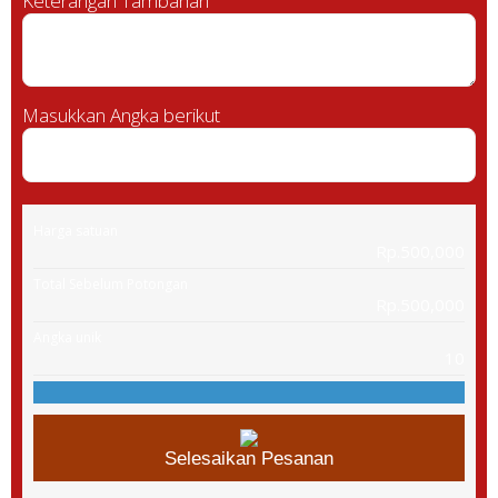
Keterangan Tambahan
Masukkan Angka berikut
Harga satuan
Rp.500,000
Total Sebelum Potongan
Rp.500,000
Angka unik
10
Selesaikan Pesanan